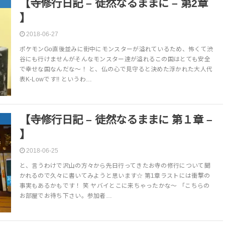
【寺修行日記 – 徒然なるままに – 第2章
】
2018-06-27
ポケモンGo直後並みに街中にモンスターが溢れているため、怖くて渋
谷にも行けませんがそんなモンスター達が溢れるこの国はとても安全
で幸せな国なんだな～！ と、仏の心で見守ると決めた浮かれた大人代
表K-Lowです!! というわ…
【寺修行日記 – 徒然なるままに 第１章 –
】
2018-06-25
と、言うわけで沢山の方々から先日行ってきたお寺の修行について聞
かれるので久々に書いてみようと思います☆ 第1章ラストには衝撃の
事実もあるかもです！ 笑 ヤバイとこに来ちゃったかな〜 「こちらの
お部屋でお待ち下さい。参加者…