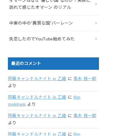
オマーンはなぜ“優しい国”なのか？実際に
訪れて感じたオマーン のリアル
中東の中の“異質な国”バーレーン
失恋したのでYouTube始めてみた
最近のコメント
阿蘇キャンドルナイト in 乙姫
に
黒木 桂一郎
より
阿蘇キャンドルナイト in 乙姫
に
film
makinesi
より
阿蘇キャンドルナイト in 乙姫
に
黒木 桂一郎
より
阿蘇キャンドルナイト in 乙姫
に
film