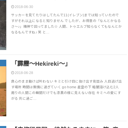
2018-06-30
サッカーを見てたりはしてたんで11(イレブン)までは知っていたので
すがそれ以上になると知りません でしたが、お得意の「なんとかなる
さ〜♪」精神で回ってました☆ 人間、トゥエルブ知らなくてもなんとか
なるもんですね♪ 笑 と…
「霹靂〜Hekireki〜」
2018-06-28
良心のまま動けば叶わない キミと引け目に抜け出す街並み 人目逃げ出
す場所 時間は無情に過ぎていく go home 星空の下 暗闇溶け込む2人
周りの人間この瞬間だけでも漆黒の様に見えない存在 キミへの愛にす
がる 共に過ご…