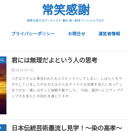
常笑感謝
世界を旅するアーティスト 黒木 桂一郎オフィシャルブログ
プライバシーポリシー
お問合せ
運営者情報
君には無理だよという人の思考
まに
2018-07-01
いきなりそんな事言われたもんでビックリしてしまい、しばらくモヤ
モヤしていましたがなぜ人はそんなマイナスな言葉を他人に言ってし
まうのか、僕にはずっと理解不能でした。 今回、海外へとステップア
ップする友人との別れを通じてその…
日本伝統芸術墨流し見学！〜染の高孝〜
ル