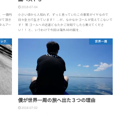
2018-07-04
、一億円
小さい頃から人知れず、ずっと思っていたこの事実がイヤなので
せて頂き
日々全力で生きています！ …が、なかなかゴールが見えてこないで
タルアー
す！ 笑 ゴールへの近道どなたかご存知でしたら教えてくださ
い！！ と、いうわけで今回は海外48の国を…
リック
世界一周
僕が世界一周の旅へ出た３つの理由
2018-07-02