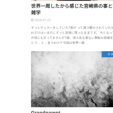
世界一周したから感じた宮崎県の事と
雑学
2018-07-22
ずっとサッカーをしていたT君が って週３聞かされていた
れだけはいまだにずっと記憶に残ったままです。 今となっ
の役にも立ってませんがT君、消え去る事ない無駄な知識
とう… と、言うわけで今回は世界一周…
リ
Grandparent