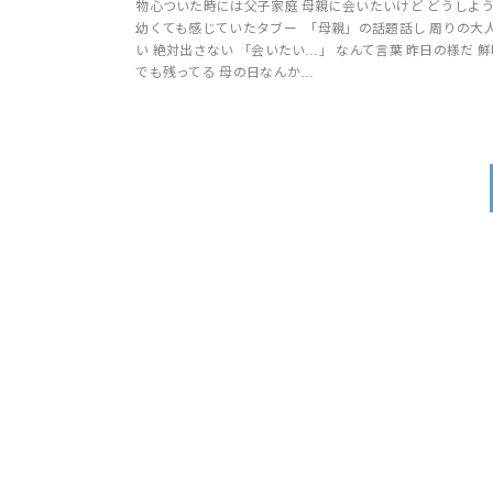
物心ついた時には父子家庭 母親に会いたいけど どうしよ
幼くても感じていたタブー 「母親」の話題話し 周りの大
い 絶対出さない 「会いたい…」 なんて言葉 昨日の様だ 
でも残ってる 母の日なんか…