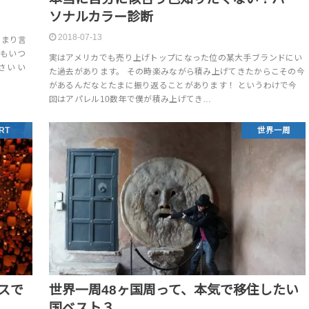
ソナルカラー診断
2018-07-13
あまり言
でもいつ
実はアメリカでも売り上げトップになった位の某大手ブランドにい
さい い
た過去があります。 その時楽みながら積み上げてきたからこその今
があるんだなとたまに振り返ることがあります！ というわけで今
回はアパレル10数年で僕が積み上げてき…
RT
世界一周
スで
世界一周48ヶ国周って、本気で移住したい
国ベスト３