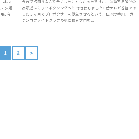
うもねぇ
今まで格闘技なんて全くしたことなかったですが、運動不足解消の
人に気遣
為最近はキックボクシングへと 行き出しました♪ 昔テレビ番組であ
鮮明に今
った３ヶ月でプロボクサーを誕生させるという、伝説の番組。 ガ
チンコファイトクラブの様に僕もプロを…
1
2
>