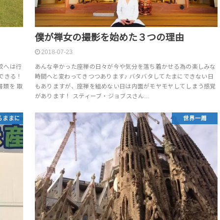
僕が禅女の撮影を始めた３つの理由
2018-07-23
校へは行
あんな辛かった座禅の日々が今や気分を落ち着かせる為の楽しみな
できる！
時間へと変わってきつつあります♪ バタバタしてたまにできない日
類を 取
もありますが、座禅を組めない日は内面がモヤモヤしてしまう感覚
があります！ スティーブ・ジョブスさん…
るままに
世界一周