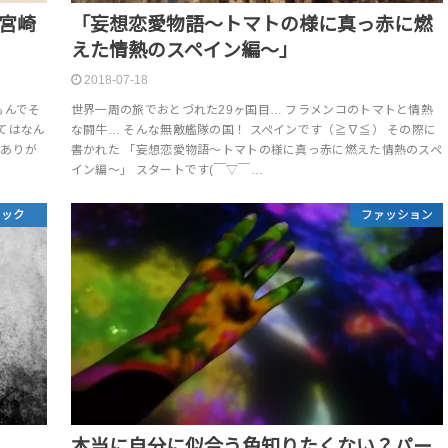
宮崎
「妄想恋愛物語〜トマトの様に真っ赤に燃
えた情熱のスペイン編〜」
2018-07-18
もんでそ
世界一周の旅でおとづれた29ヶ国目… フラメンコのトマトと情熱
てはなん
な闘牛… そんな無敵艦隊の国！ スペインです（≧∇≦） その際に
をありが
書かれた 「妄想恋愛物語〜トマトの様に真っ赤に燃えた情熱のスペ
イン編〜」 スタートです(￣▽￣…
リック
ファッション
本当に自分に似合う色知りたくない？パー