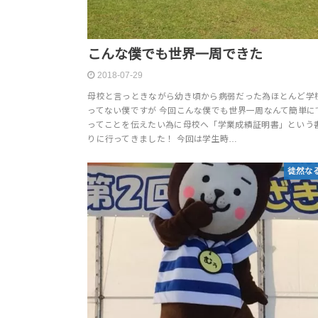
こんな僕でも世界一周できた
2018-07-29
母校と言っときながら幼き頃から病弱だった為ほとんど学
ってない僕ですが 今回こんな僕でも世界一周なんて簡単に
ってことを伝えたい為に母校へ「学業成績証明書」という書
りに行ってきました！ 今回は学生時…
徒然な