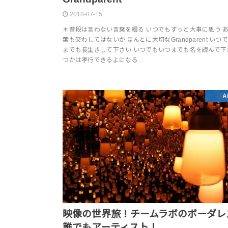
2018-07-15
＊普段は言わない言葉を綴る いつでもずっと大事に思う 
葉も交わしてはないが ほんとに大切なGrandparent いつ
までも長生きして下さい いつでもいつまでも名を読んで下
つかは孝行できるよになる…
A
映像の世界旅！チームラボのボーダレ
誰でもアーティスト！