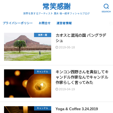
常笑感謝
SEARCH
世界を旅するアーティスト 黒木 桂一郎オフィシャルブログ
プライバシーポリシー
お問合せ
運営者情報
カオスと混沌の国 バングラデ
世界一周
シュ
2019-06-18
キンコン西野さんを真似してキ
キャンドル
ャンドル作家なんでキャンドル
作家らしく言ってみた
2019-04-19
Yoga & Coffee 3.24.2019
キャンドル