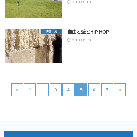
2018-08-18
自由と壁とHIP HOP
世界一周
2018-08-08
<
1
…
3
4
5
6
7
>