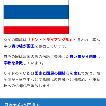
タイの国旗は
「トン・トライアングル」
と言われ、真ん
中の
青の線が国王
を象徴しています。
白色の線は建国の際の伝説に登場した
白い象から由来し
宗教を象徴
しています。
サイドの赤い線は
国家と国民の団結心を表し
ており、旗
全体が王室を中心とする国民の忠誠心と団結心、小乗仏
教への信仰心を象徴します。
日本からの行き方