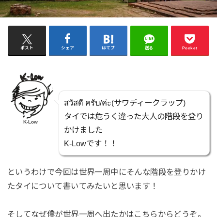
ポスト
シェア
はてブ
送る
Pocket
สวัสดี ครับ/ค่ะ(サワディークラップ)
タイでは危うく違った大人の階段を登り
K-Low
かけました
K-Lowです！！
というわけで今回は世界一周中にそんな階段を登りかけ
たタイについて書いてみたいと思います！
そしてなぜ僕が世界一周へ出たかはこちらからどうぞ。