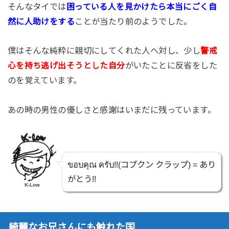
そんなタイでは
困っている人を見かけたら本当にごく自
ことが当たり前のようでした。
然に人助けをする
僕はそんな純粋に親切にしてくれた人へ対し、少し
警戒
がいたことに反省をした
心を持ち逃げ出そうとした自分
のを覚えています。
あの時の男性の優しさと感謝はいまだに残っています。
ขอบคุณ ครับ!!(コプクン クラップ) = あり
がとう!!
K-Low
綺麗なお兄さんにも触れた国