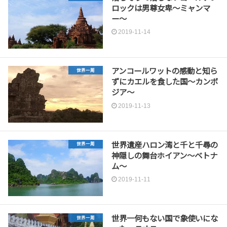
ロックは男尊女卑〜ミャンマ
ー〜
2019-11-14
アンコールワットの感動と知ら
世界一周
ずにカエルを食した国〜カンボ
ジア〜
2019-11-13
世界遺産ハロン湾と千と千尋の
世界一周
神隠しの舞台ホイアン〜ベトナ
ム〜
2019-11-11
世界一何もない国で象使いにな
世界一周