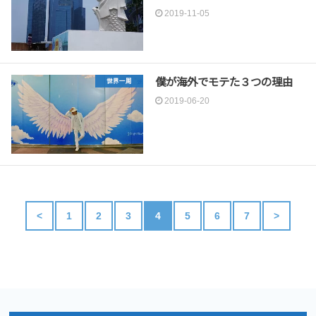
2019-11-05
僕が海外でモテた３つの理由
世界一周
2019-06-20
<
1
2
3
4
5
6
7
>