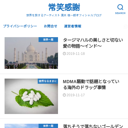
常笑感謝
SEARCH
世界を旅するアーティスト 黒木 桂一郎オフィシャルブログ
プライバシーポリシー
お問合せ
運営者情報
タージマハルの美しさと切ない
世界一周
愛の物語〜インド〜
2019-11-18
MDMA騒動で話題となってい
徒然なるままに
る海外のドラッグ事情
2019-11-17
落ちそうで落ちないゴールデン
世界一周