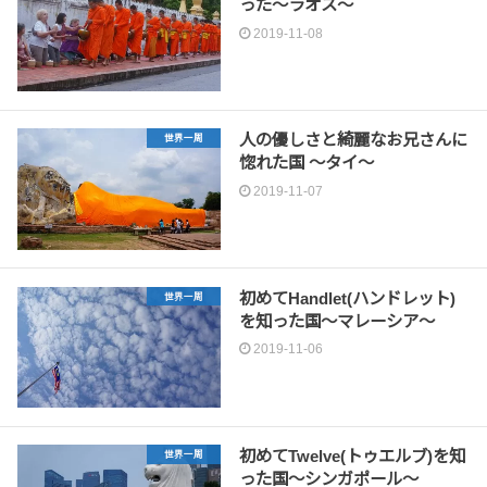
った〜ラオス〜
2019-11-08
人の優しさと綺麗なお兄さんに
世界一周
惚れた国 〜タイ〜
2019-11-07
初めてHandlet(ハンドレット)
世界一周
を知った国〜マレーシア〜
2019-11-06
初めてTwelve(トゥエルブ)を知
世界一周
った国〜シンガポール〜