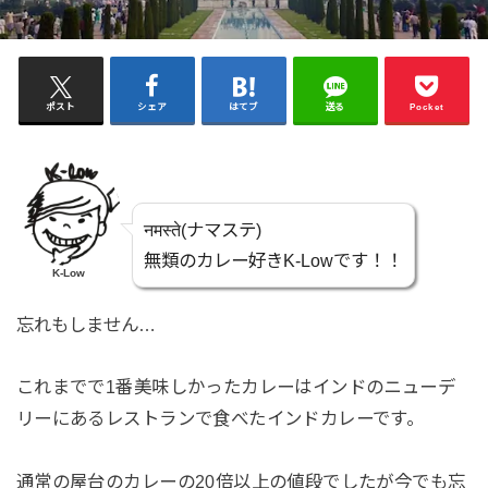
ポスト
シェア
はてブ
送る
Pocket
नमस्ते(ナマステ)
無類のカレー好きK-Lowです！！
K-Low
忘れもしません…
これまでで1番美味しかったカレーはインドのニューデ
リーにあるレストランで食べたインドカレーです。
通常の屋台のカレーの20倍以上の値段でしたが今でも忘