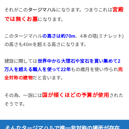
宮殿
それがこの
になります。つまりこれは
タージマハル
では無くお墓
になります。
このタージマハル
、4本の塔(ミナレット)
の高さは約70m
の高さも40mを超える高さになります。
建設に関しては
世界中から大理石や宝石を買い集めて2
もの歳月を使い作られ
万人を超える職人を使って22年
完
だと言います。
全対称の
建
物
国が傾くほどの予算が使用
その為、一説には
された
そうです。
そんなタージマハルで唯一非対称の場所が存在