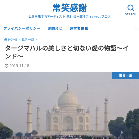
常笑感謝
SEARCH
世界を旅するアーティスト 黒木 桂一郎オフィシャルブログ
プライバシーポリシー
お問合せ
運営者情報
HOME
世界一周
タージマハルの美しさと切ない愛の物語〜イ
ンド〜
2019-11-18
世界一周