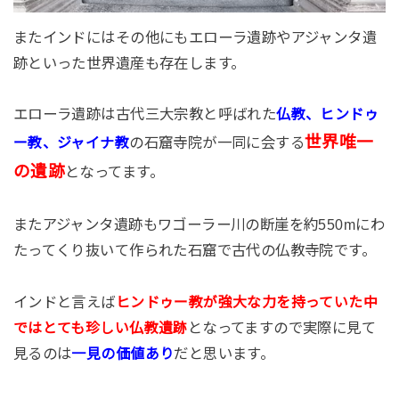
またインドにはその他にもエローラ遺跡やアジャンタ遺
跡といった世界遺産も存在します。
エローラ遺跡は古代三大宗教と呼ばれた
仏教、ヒンドゥ
世界唯一
の石窟寺院が一同に会する
ー教、ジャイナ教
の遺跡
となってます。
またアジャンタ遺跡もワゴーラー川の断崖を約550mにわ
たってくり抜いて作られた石窟で古代の仏教寺院です。
インドと言えば
ヒンドゥー教が強大な力を持っていた中
となってますので実際に見て
ではとても珍しい仏教遺跡
見るのは
だと思います。
一見の価値あり