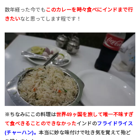
数年経った今でも
このカレーを時々食べにインドまで行
きたい
なと思ってします程です！
※ちなみにこの料理は
世界49ヶ国を旅して唯一不味すぎ
て食べきることのできなかった
インドの
フライドライス
(チャーハン)。
本当に妙な味付けで吐き気を覚えて殆ど