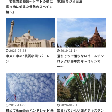
「妄想恋愛物語〜トマトの様に
第2回ラジオ出演
真っ赤に燃えた情熱のスペイン
編〜」
2026-03-23
2019-11-14
中東の中の“異質な国”バーレー
落ちそうで落ちないゴールデン
ン
ロックは男尊女卑〜ミャンマ
ー〜
2019-11-06
2026-04-01
初めてHandlet(ハンドレット)を
知られていない国タジキスタン