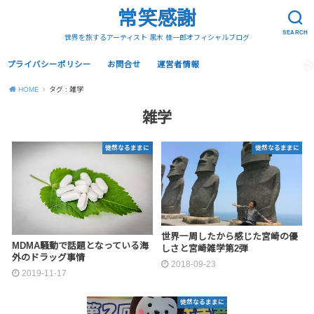
常笑感謝
SEARCH
世界を旅するアーティスト 黒木 桂一郎オフィシャルブログ
プライバシーポリシー
お問合せ
運営者情報
HOME
タグ : 雑学
雑学
徒然なるままに
徒然なるままに
世界一周したから感じた宮崎の優
MDMA騒動で話題となっている海
しさと宮崎雑学第2弾
外のドラッグ事情
2018-09-23
2019-11-17
徒然なるままに