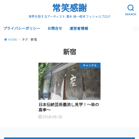
常笑感謝
SEARCH
世界を旅するアーティスト 黒木 桂一郎オフィシャルブログ
プライバシーポリシー
お問合せ
運営者情報
HOME
タグ : 新宿
新宿
キャンドル
日本伝統芸術墨流し見学！〜染の
高孝〜
2018-06-30