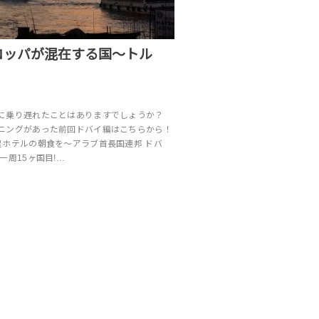
ロッパが混在する国〜トル
に乗り遅れたことはありますでしょうか？
ニングがあった前回ドバイ編はこちらから！
星ホテルの朝食を〜アラブ首長国連邦 ドバ
一周15ヶ国目!…