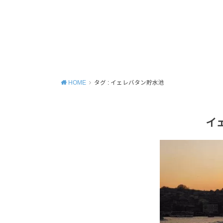
HOME
タグ : イェレバタン貯水池
イ