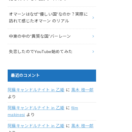
オマーンはなぜ“優しい国”なのか？実際に
訪れて感じたオマーン のリアル
中東の中の“異質な国”バーレーン
失恋したのでYouTube始めてみた
最近のコメント
阿蘇キャンドルナイト in 乙姫
に
黒木 桂一郎
より
阿蘇キャンドルナイト in 乙姫
に
film
makinesi
より
阿蘇キャンドルナイト in 乙姫
に
黒木 桂一郎