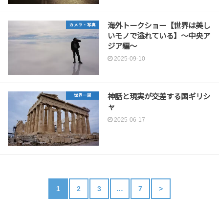
海外トークショー【世界は美し
カメラ・写真
いモノで溢れている】〜中央ア
ジア編〜
2025-09-10
神話と現実が交差する国ギリシ
世界一周
ャ
2025-06-17
1
2
3
…
7
>