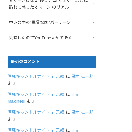
オマーンはなぜ“優しい国”なのか？実際に
訪れて感じたオマーン のリアル
中東の中の“異質な国”バーレーン
失恋したのでYouTube始めてみた
最近のコメント
阿蘇キャンドルナイト in 乙姫
に
黒木 桂一郎
より
阿蘇キャンドルナイト in 乙姫
に
film
makinesi
より
阿蘇キャンドルナイト in 乙姫
に
黒木 桂一郎
より
阿蘇キャンドルナイト in 乙姫
に
film