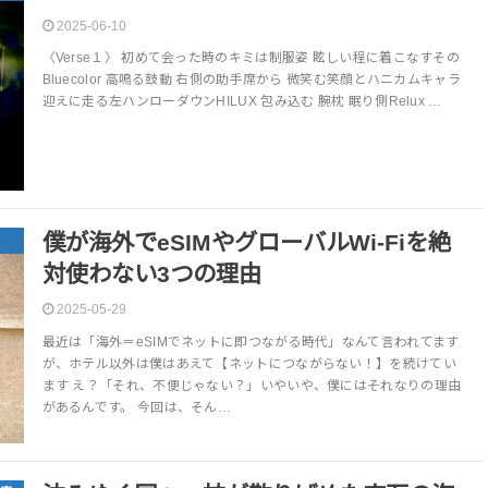
2025-06-10
〈Verse１〉 初めて会った時のキミは制服姿 眩しい程に着こなすその
Bluecolor 高鳴る鼓動 右側の助手席から 微笑む笑顔とハニカムキャラ
迎えに走る左ハンローダウンHILUX 包み込む 腕枕 眠り側Relux …
僕が海外でeSIMやグローバルWi-Fiを絶
対使わない3つの理由
2025-05-29
最近は「海外＝eSIMでネットに即つながる時代」なんて言われてます
が、ホテル以外は僕はあえて【ネットにつながらない！】を続けてい
ます え？「それ、不便じゃない？」いやいや、僕にはそれなりの理由
があるんです。 今回は、そん…