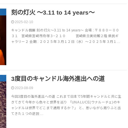
刻の灯火 〜3.11 to 14 years〜
2025-02-10
キャンドル個展 刻の灯火〜3.11 to 14 years〜 会場 : 〒８８０ー００
３１ 宮崎県宮崎市舟塚３−２１０ 宮崎県立美術館２階 県民ギ
ャラリー２ 会期 : ２０２５年３月１２日（水）〜２０２５年３月１…
3度目のキャンドル海外進出への道
2023-08-09
今回3度目の海外進出への道 これまで日本で5年間キャンドルと共に生
きてきて今年から色々と世界を巡り 「UNA LUCE(ウナルーチェ)のキ
ャンドルは世界でどこまで通用するか？」 と、思いながら周りふと出
てきた１つの逆説 …