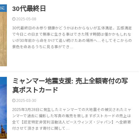
30代最終日
まに
2025-05-08
30代最終日のお参り健康かどうかはわからないが五体満足、五感満足
で今日この日まで無事に生きる事はできた残す時間は僅かかもしれな
いが30年前から命をかけて追い続けたあの場所へ…そしてそこからの
景色を命あるうちに見る事ができ…
ミャンマー地震支援: 売上全額寄付の写
真ポストカード
2025-03-30
2025年3月28日に発生したミャンマーでの大地震その被災されたミャ
ンマーで過去に撮影した写真の販売を致しますポストカードの売上は
全て【認定特定非営利活動法人ピースウィンズ・ジャパン】へ全額寄
付させて頂きます寄付に関して…