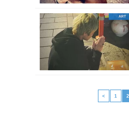
ART
<
1