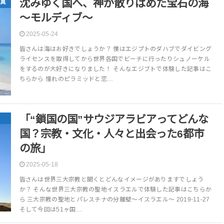
沈みゆく国へ、神が散りばめた宝石の海
真
～モルディブ～
2025-05-24
皆さんは海はお好きでしょうか？ 僕はエジプトのダハブでダイビング
ライセンスを取得してから世界各国でビーチに行ったりシュノーケル
をするのが大好きになりました！ そんなエジブトで体験した記事はこ
ちらから 憧れのピラミッドと恋…
「“鎖国の国”サウジアラビアってどんな
国？宗教・文化・人々と出会った6都市
の旅」
2025-05-18
皆さんは世界三大宗教と聞くとどんなイメージがありますでしょう
か？ そんな世界三大宗教の聖地イスラエルで体験した記事はこちらか
ら 三大宗教の聖地とパレスチナの分離壁〜イスラエル〜 2019-11-27
そして今回は51ヶ国…