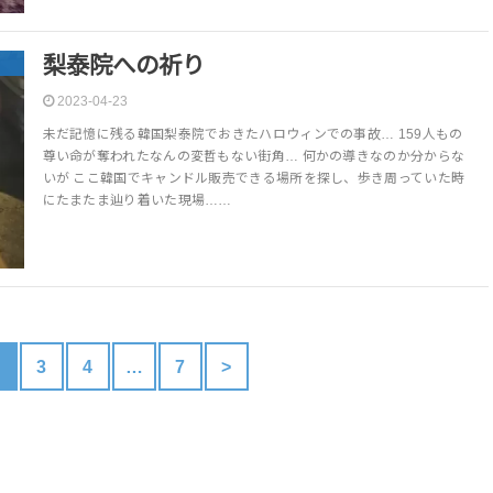
梨泰院への祈り
2023-04-23
未だ記憶に残る韓国梨泰院でおきたハロウィンでの事故… 159人もの
尊い命が奪われたなんの変哲もない街角… 何かの導きなのか分からな
いが ここ韓国でキャンドル販売できる場所を探し、歩き周っていた時
にたまたま辿り着いた現場……
2
3
4
…
7
>